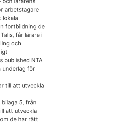
- och lärarens
ör arbetstagare
t lokala
en fortbildning de
lis, får lärare i
ling och
igt
rs published NTA
 underlag för
ill att utveckla
bilaga 5, från
l att utveckla
som de har rätt