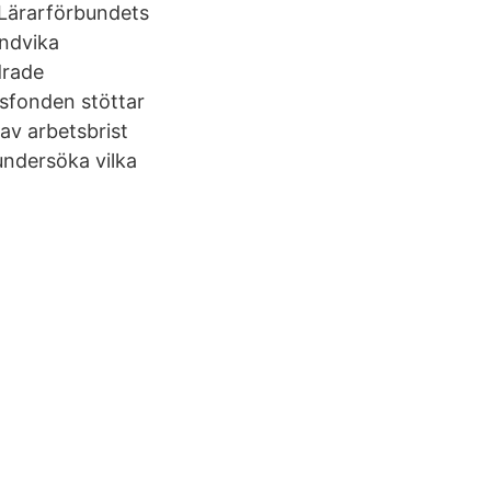
 Lärarförbundets
undvika
drade
sfonden stöttar
av arbetsbrist
undersöka vilka