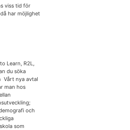
 viss tid för
då har möjlighet
 to Learn, R2L,
kan du söka
n Vårt nya avtal
har man hos
llan
sutveckling;
 demografi och
ckliga
ögskola som