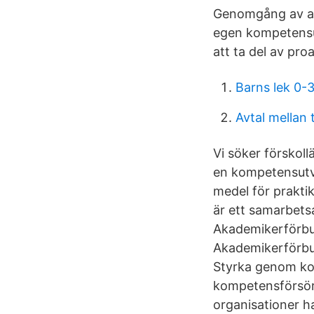
Genomgång av avta
egen kompetensut
att ta del av pr
Barns lek 0-3
Avtal mellan 
Vi söker förskollä
en kompetensutve
medel för prakti
är ett samarbets
Akademikerförbu
Akademikerförbu
Styrka genom kol
kompetensförsörj
organisationer ha