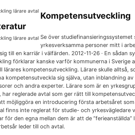
Kompetensutveckling
teratur
Se över studiefinansieringssystemet 
yrkesverksamma personer mitt i arbet
sig till en karriär i välfärden. 2012-11-26 · En sådan s
ing förklarar kanske varför kommunerna i Sverige ans
ill lärares kompetensutveckling. Lärare skulle alltså,
a kompetensutveckla sig själva, utan inblandning av 
sorer och andra experter. Lärare som är en yrkesgru
 har reglerade avtal som ger rätt till kompetensutvec
tt möjliggöra en introducering första arbetsåret som 
 finns inte reglerat för studie- och yrkesvägledare v
r för den egna mellan dem är att de ”ferieanställda” 
etsår leder till och avtal.