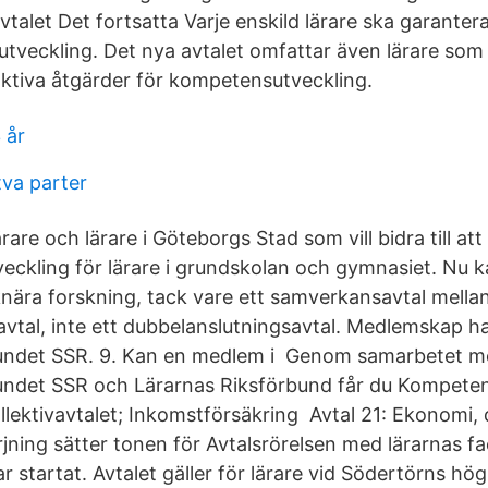
let Det fortsatta Varje enskild lärare ska garanteras
veckling. Det nya avtalet omfattar även lärare som 
oaktiva åtgärder för kompetensutveckling.
 år
tva parter
rare och lärare i Göteborgs Stad som vill bidra till att
ckling för lärare i grundskolan och gymnasiet. Nu 
knära forskning, tack vare ett samverkansavtal mella
avtal, inte ett dubbelanslutningsavtal. Medlemskap 
ndet SSR. 9. Kan en medlem i Genom samarbetet me
ndet SSR och Lärarnas Riksförbund får du Kompeten
lektivavtalet; Inkomstförsäkring Avtal 21: Ekonomi,
ning sätter tonen för Avtalsrörelsen med lärarnas fa
r startat. Avtalet gäller för lärare vid Södertörns h