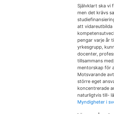
Självklart ska v
men det krävs sam
studiefinansieri
att vidareutbilda 
kompetensutveckl
pengar varje år t
yrkesgrupp, kunn
docenter, profes
tillsammans med,
mentorskap för a
Motsvarande avtal
större eget ansva
koncentrerade arb
naturligtvis till- 
Myndigheter i sv