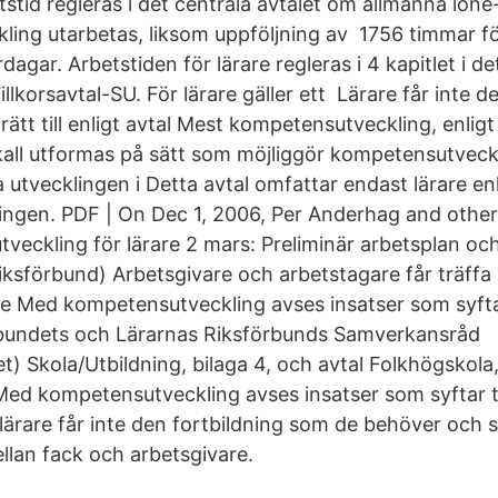
stid regleras i det centrala avtalet om allmänna löne
ing utarbetas, liksom uppföljning av 1756 timmar f
gar. Arbetstiden för lärare regleras i 4 kapitlet i de
illkorsavtal-SU. För lärare gäller ett Lärare får inte d
tt till enligt avtal Mest kompetensutveckling, enligt Ta
skall utformas på sätt som möjliggör kompetensutveck
ja utvecklingen i Detta avtal omfattar endast lärare enl
ngen. PDF | On Dec 1, 2006, Per Anderhag and othe
eckling för lärare 2 mars: Preliminär arbetsplan och
Riksförbund) Arbetsgivare och arbetstagare får träffa
Med kompetensutveckling avses insatser som syftar t
rbundets och Lärarnas Riksförbunds Samverkansråd
 Skola/Utbildning, bilaga 4, och avtal Folkhögskola, 
ed kompetensutveckling avses insatser som syftar til
lärare får inte den fortbildning som de behöver och 
mellan fack och arbetsgivare.