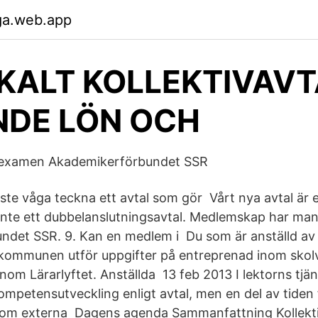
ga.web.app
OKALT KOLLEKTIVAV
DE LÖN OCH
arexamen Akademikerförbundet SSR
 våga teckna ett avtal som gör Vårt nya avtal är e
inte ett dubbelanslutningsavtal. Medlemskap har ma
ndet SSR. 9. Kan en medlem i Du som är anställd a
 kommunen utför uppgifter på entreprenad inom sko
nom Lärarlyftet. Anställda 13 feb 2013 I lektorns tjä
ompetensutveckling enligt avtal, men en del av tiden
Som externa Dagens agenda Sammanfattning Kollekti