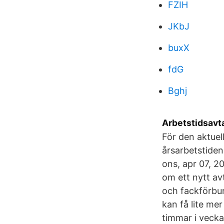
FZIH
JKbJ
buxX
fdG
Bghj
Arbetstidsavta
För den aktuel
årsarbetstiden
ons, apr 07, 
om ett nytt av
och fackförbun
kan få lite me
timmar i veck