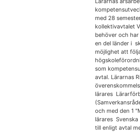
Lärarnas årsarbet
kompetensutveckl
med 28 semesterda
kollektivavtalet V
behöver och har rä
en del länder i 
möjlighet att föl
högskoleförordni
som kompetensutv
avtal. Lärarnas 
överenskommelse 
lärares Lärarfö
(Samverkansrådet)
och med den 1 "M
lärares Svenska 
till enligt avtal 