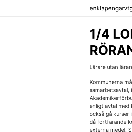
enklapengarvt
1/4 L
RÖRAN
Lärare utan lär
Kommunerna måste
samarbetsavtal, 
Akademikerförbu
enligt avtal med
också gå kurser i
då fortfarande k
externa medel. 