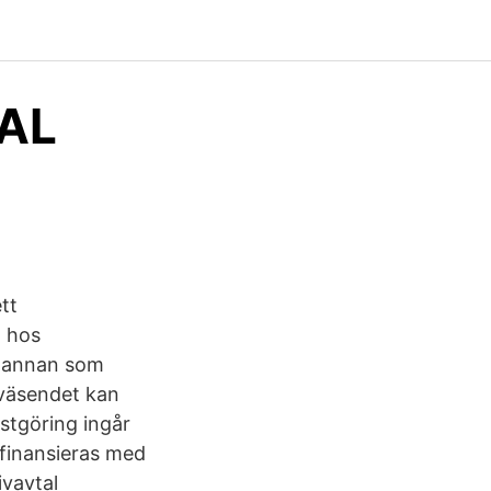
TAL
tt
n hos
v annan som
lväsendet kan
nstgöring ingår
 finansieras med
vavtal