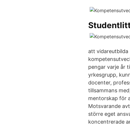
Studentlit
att vidareutbilda 
kompetensutveckl
pengar varje år t
yrkesgrupp, kunn
docenter, profes
tillsammans med,
mentorskap för a
Motsvarande avtal
större eget ansva
koncentrerade arb