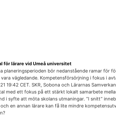
l för lärare vid Umeå universitet
la planeringsperioden bör nedanstående ramar för fö
 vara vägledande. Kompetensförsörjning i fokus i avt
2021 19:42 CET. SKR, Sobona och Lärarnas Samverkan
tal med ett fokus på ett stärkt lokalt samarbete mell
d i syfte att möta skolans utmaningar. ”I snitt” inneb
r och en annan lärare kan få lite mindre kompetensutv
an?