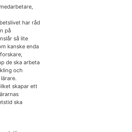
a medarbetare,
etslivet har råd
yn på
lår så lite
 som kanske enda
forskare,
pp de ska arbeta
kling och
lärare.
ilket skapar ett
lärarnas
etstid ska