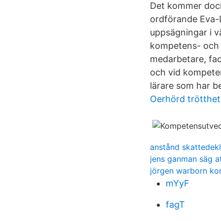
Det kommer dock 
ordförande Eva-L
uppsägningar i v
kompetens- och 
medarbetare, fac
och vid kompeten
lärare som har b
Oerhörd trötthet
anstånd skattedekl
jens ganman säg at
jörgen warborn ko
mYyF
fagT