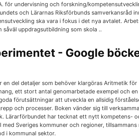
. för undervisning och forskning/kompetensutveckli
rbundets och Lärarnas Riksförbunds samverkansråd i
utveckling ska vara i fokus i det nya avtalet. Arbets
 såväl uppdragsutbildning som skola ..
erimentet - Google böcke
r en del detaljer som behöver klargöras Aritmetik för 
mang, ett stort antal genomarbetade exempel och e
oda förutsättningar att utveckla en allsidig förståels
epp och processer. Boken vänder sig till verksamma
ik. Lärarförbundet har tecknat ett nytt kompetens- o
al med Sveriges kommuner och regioner, tillsammans
d i kommunal sektor.