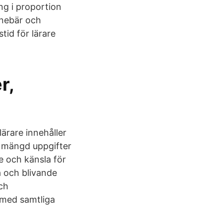
ng i proportion
nnebär och
tid för lärare
r,
lärare innehåller
n mängd uppgifter
e och känsla för
 och blivande
ch
 med samtliga