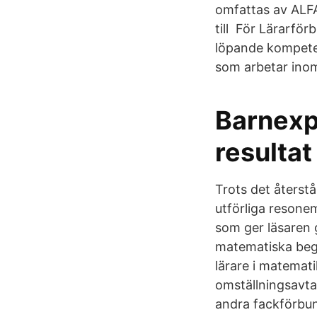
omfattas av ALFA
till För Lärarfö
löpande kompetens
som arbetar inom
Barnexp
resultat
Trots det återstå
utförliga resone
som ger läsaren g
matematiska begr
lärare i matemat
omställningsavt
andra fackförbun