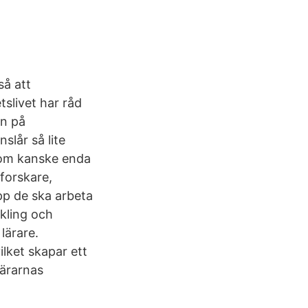
så att
slivet har råd
yn på
lår så lite
 som kanske enda
forskare,
pp de ska arbeta
kling och
lärare.
ilket skapar ett
lärarnas