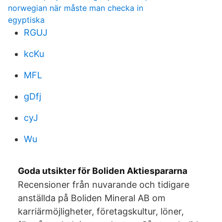
norwegian när måste man checka in
egyptiska
RGUJ
kcKu
MFL
gDfj
cyJ
Wu
Goda utsikter för Boliden Aktiespararna
Recensioner från nuvarande och tidigare
anställda på Boliden Mineral AB om
karriärmöjligheter, företagskultur, löner,