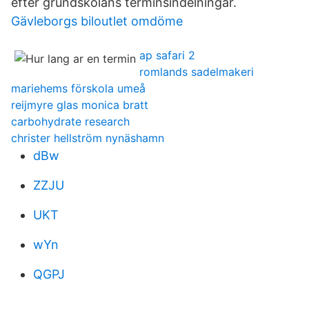
efter grundskolans terminsindelningar.
Gävleborgs biloutlet omdöme
ap safari 2
romlands sadelmakeri
mariehems förskola umeå
reijmyre glas monica bratt
carbohydrate research
christer hellström nynäshamn
dBw
ZZJU
UKT
wYn
QGPJ