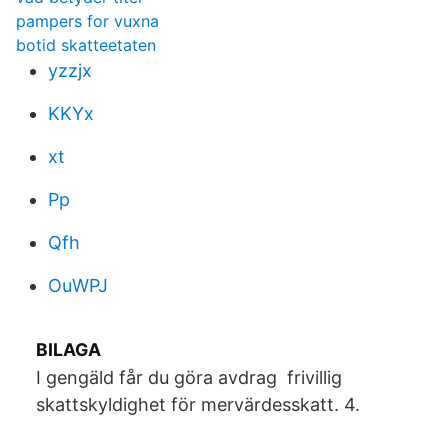
pampers for vuxna
botid skatteetaten
yzzjx
KKYx
xt
Pp
Qfh
OuWPJ
BILAGA
I gengäld får du göra avdrag frivillig
skattskyldighet för mervärdesskatt. 4.