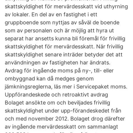
skattskyldighet för mervärdesskatt vid uthyrning
av lokaler. En del av en fastighet i ett
gruppboende som nyttjas av såväl de boende
som av personalen och är möjlig att hyra ut
separat har ansetts kunna bli föremål för frivillig
skattskyldighet för mervärdesskatt. När frivillig
skattskyldighet senare inträder betyder det att
användningen av fastigheten har ändrats.
Avdrag för ingående moms på ny-, till- eller
ombyggnad kan då medges genom
jämkningsreglerna, läs mer i Servicepaket moms.
Uppförandeskede och retroaktivt avdrag
Bolaget ansökte om och beviljades frivillig
skattskyldighet under upp-förandeskedet från
och med november 2012. Bolaget drog därefter
av ingående mervärdesskatt om sammanlagt