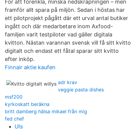
För att förenkla, minska nedskräpningen – men
framför allt spara på miljön. Sedan i höstas har
ett pilotprojekt pågått där ett urval antal butiker
ingått och där medarbetare inom Axfood-
familjen varit testpiloter vad gäller digitala
kvitton. Nästan varannan svensk vill få sitt kvitto
digitalt och endast ett fåtal sparar sitt kvitto
efter inköp.
Finnair aktie kaufen
adr krav
veggie pasta dishes
msf200
kyrkoskatt beräkna
britt damberg hälsa mikael från mig
fed chef
UIs