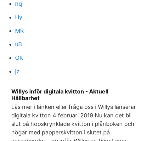
nq
Hy
MR
uB
OK
jz
Willys inför digitala kvitton - Aktuell
Hållbarhet
Läs mer i länken eller fråga oss i Willys lanserar
digitala kvitton 4 februari 2019 Nu kan det bli
slut på hopskrynklade kvitton i plånboken och
högar med papperskvitton i slutet på
kassabandet – nu inför Willys en tjänst som